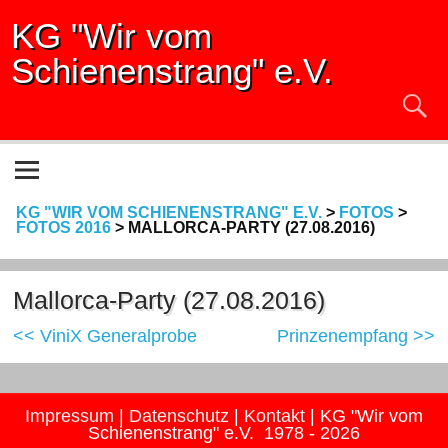
KG "Wir vom
Schienenstrang" e.V.
KG "WIR VOM SCHIENENSTRANG" E.V.
>
FOTOS
>
FOTOS 2016
>
MALLORCA-PARTY (27.08.2016)
Mallorca-Party (27.08.2016)
<< ViniX Generalprobe
Prinzenempfang >>
Impressum
|
Datenschutz
|
Kontakt
| KG "Wir vom
Schienenstrang" e.V. 1978 - 2026