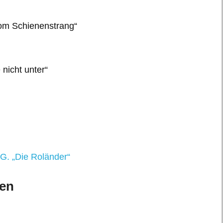
om Schienenstrang“
nicht unter“
.G. „Die Roländer“
pen