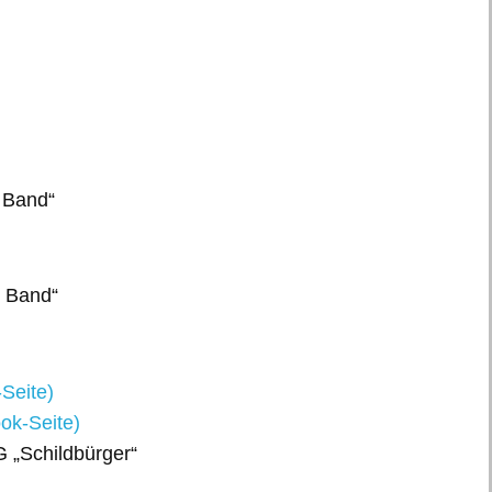
 Band“
d Band“
Seite)
ok-Seite)
G „Schildbürger“