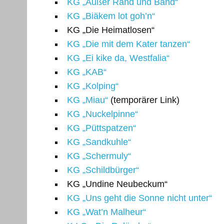
KG „Außer Rand und Band“
KG „Biäkem lot goh’n“
KG „Die Heimatlosen“
KG „Die mit dem Kater tanzen“
KG „Ei kike da, Westfalia“
KG „KAB“
KG „Kolping“
KG „Miau“
(temporärer Link)
KG „Nuckelpinne“
KG „Püttspatzen“
KG „Sandkuhle“
KG „Schermuly“
KG „Schildbürger“
KG „Undine Neubeckum“
KG „Uns geht die Sonne nicht unter“
KG „Wat’n Malheur“