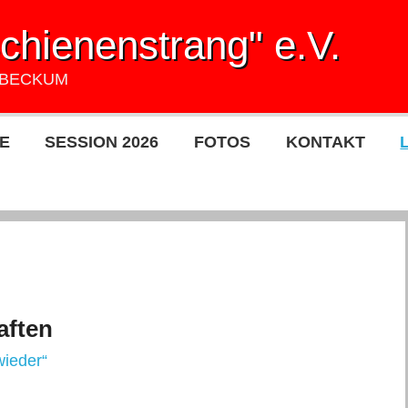
hienenstrang" e.V.
UBECKUM
E
SESSION 2026
FOTOS
KONTAKT
aften
wieder“