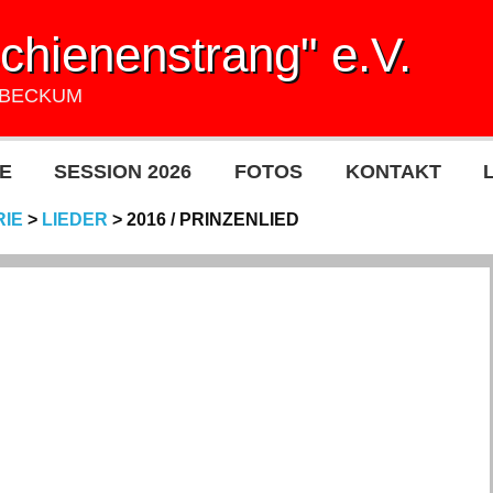
hienenstrang" e.V.
UBECKUM
E
SESSION 2026
FOTOS
KONTAKT
RIE
>
LIEDER
>
2016 / PRINZENLIED