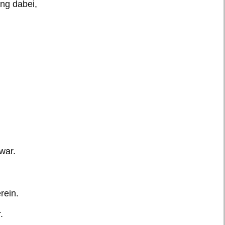
ang dabei,
war.
rein.
.