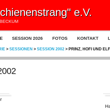
hienenstrang" e.V.
UBECKUM
E
SESSION 2026
FOTOS
KONTAKT
RIE
>
SESSIONEN
>
SESSION 2002
>
PRINZ, HOFI UND EL
 2002
r
Ha