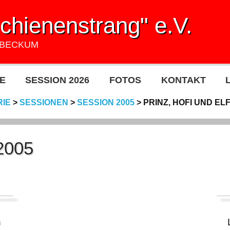
hienenstrang" e.V.
UBECKUM
E
SESSION 2026
FOTOS
KONTAKT
RIE
>
SESSIONEN
>
SESSION 2005
>
PRINZ, HOFI UND EL
 2005
h